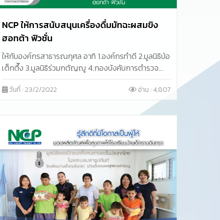
NCP ให้การสนับสนุนเครื่องดื่มมัทฉะผสมขิง
ฮอทต้า ฟิวชั่น
ให้กับองค์กรสาธารณกุศล อาทิ 1.องค์กรทำดี 2.มูลนิธิป่อ
เต็กตึ๊ง 3.มูลนิธิร่วมกตัญญู 4.กองบังคับการตำรวจ
ทางหลวง
วันที่ : 23/2/2022
อ่าน : 4,807