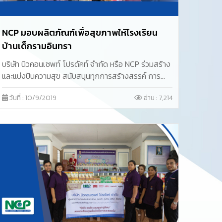
NCP มอบผลิตภัณฑ์เพื่อสุขภาพให้โรงเรียน
บ้านเด็กรามอินทรา
บริษัท นิวคอนเซพท์ โปรดัคท์ จำกัด หรือ NCP ร่วมสร้าง
และแบ่งปันความสุข สนับสนุนทุกการสร้างสรรค์ การ
พัฒนาผู้พิการ–ผู้ด้อยโอกาส ส่งเสริมเยาวชนเข้มแข็ง
วันที่ : 10/9/2019
อ่าน : 7,214
ให้มีสุขภาพแข็งแรง ด้วยการมอบผลิตภัณฑ์เพื่อ
สุขภาพให้โรงเรียนบ้านเด็กรามอินทรา