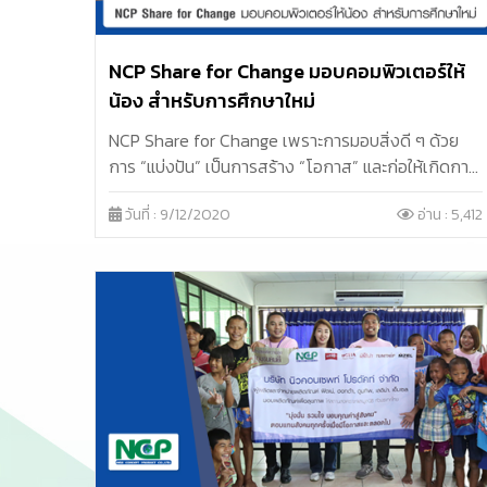
NCP Share for Change มอบคอมพิวเตอร์ให้
น้อง สำหรับการศึกษาใหม่
NCP Share for Change เพราะการมอบสิ่งดี ๆ ด้วย
การ “แบ่งปัน” เป็นการสร้าง “โอกาส” และก่อให้เกิดการ
เปลี่ยนแปลงที่ดีในอนาคต บริษัท นิวคอนเซพท์ โปรดัคท์
วันที่ : 9/12/2020
อ่าน : 5,412
จำกัด หรือ NCP ผู้ผลิตและจัดจำหน่ายผลิตภัณฑ์เพื่อ
สุขภาพ ฟิตเน่, ฮอทต้า, เลดิน่า, และ ตูมทิพ