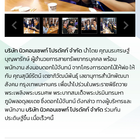
บริษัท นิวคอนเซพท์ โปรดัคท์ จำกัด
นำโดย คุณนรเศรษฐ์
บุญพารักษ์ ผู้อำนวยการสายทรัพยากรบุคคล พร้อม
พนักงาน ส่งมอบดอกไม้จันทน์ จากโครงการดอกไม้ให้พ่อ ให้
กับ คุณสุนีย์รัตน์ เตชาภิวัฒน์พันธุ์ เลขานุการสำนักพัฒนา
สังคม กรุงเทพมหานคร เพื่อนำไปร่วมในพระราชพิธีถวาย
พระเพลิงพระบรมศพ พระบาทสมเด็จพระปรมินทรมหา
ภูมิพลอดุลยเดช ซึ่งดอกไม้จันทน์ ดังกล่าว ทางผู้บริหารและ
พนักงาน
บริษัท นิวคอนเซพท์ โปรดัคท์ จำกัด
ร่วมกัน
ประดิษฐ์ขึ้น เมื่อเร็วๆนี้