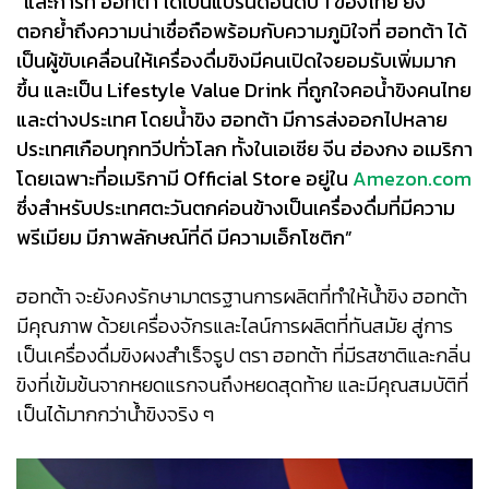
“และการที่ ฮอทต้า ได้เป็นแบรนด์อันดับ 1 ของไทย ยิ่ง
ตอกย้ำถึงความน่าเชื่อถือพร้อมกับความภูมิใจที่ ฮอทต้า ได้
เป็นผู้ขับเคลื่อนให้เครื่องดื่มขิงมีคนเปิดใจยอมรับเพิ่มมาก
ขึ้น และเป็น Lifestyle Value Drink ที่ถูกใจคอน้ำขิงคนไทย
และต่างประเทศ โดยน้ำขิง ฮอทต้า มีการส่งออกไปหลาย
ประเทศเกือบทุกทวีปทั่วโลก ทั้งในเอเชีย จีน ฮ่องกง อเมริกา
โดยเฉพาะที่อเมริกามี Official Store อยู่ใน
Amezon.com
ซึ่งสำหรับประเทศตะวันตกค่อนข้างเป็นเครื่องดื่มที่มีความ
พรีเมียม มีภาพลักษณ์ที่ดี มีความเอ็กโซติก”
ฮอทต้า จะยังคงรักษามาตรฐานการผลิตที่ทำให้น้ำขิง ฮอทต้า
มีคุณภาพ ด้วยเครื่องจักรและไลน์การผลิตที่ทันสมัย สู่การ
เป็นเครื่องดื่มขิงผงสำเร็จรูป ตรา ฮอทต้า ที่มีรสชาติและกลิ่น
ขิงที่เข้มข้นจากหยดแรกจนถึงหยดสุดท้าย และมีคุณสมบัติที่
เป็นได้มากกว่าน้ำขิงจริง ๆ