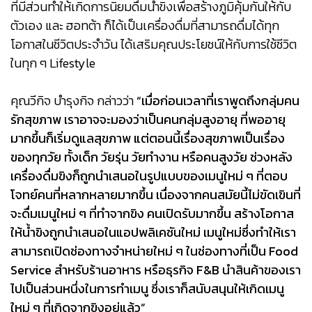
ที่มีส่วนทำให้เกิดการนิยมดื่มน้ำขิงเพื่อสร้างภูมิคุ้มกันให้กับ
ตัวเอง และ ฮอทต้า ก็ได้เป็นเครื่องดื่มที่สามารถดื่มได้ทุก
โอกาสในชีวิตประจำวัน ได้เสริมคุณประโยชน์ให้กับการใช้ชีวิต
ในทุก ๆ Lifestyle
คุณวีกิจ บำรุงกิจ กล่าวว่า
“เมื่อก่อนเวลาที่เราพูดถึงกลุ่มคน
รักสุขภาพ เราอาจจะมองว่าเป็นคนกลุ่มสูงอายุ ที่พออายุ
มากขึ้นก็เริ่มดูแลสุขภาพ แต่ตอนนี้เรื่องสุขภาพเป็นเรื่อง
ของทุกวัย ทั้งเด็ก วัยรุ่น วัยทำงาน หรือคนสูงวัย ช่วงหลัง
เครื่องดื่มขิงก็ถูกนำเสนอในรูปแบบของเมนูใหม่ ๆ ที่ตอบ
โจทย์คนที่หลากหลายมากขึ้น เนื่องจากคนสมัยนี้ไม่ขัดเขินที่
จะดื่มเมนูใหม่ ๆ ที่ทำจากขิง คนเปิดรับมากขึ้น สร้างโอกาส
ให้น้ำขิงถูกนำเสนอในแอปพลิเคชันใหม่ เมนูใหม่ซึ่งทำให้เรา
สามารถเปิดช่องทางจำหน่ายใหม่ ๆ ในช่องทางที่เป็น Food
Service สำหรับร้านอาหาร หรือธุรกิจ F&B นำสินค้าของเรา
ไปเป็นส่วนหนึ่งในการทำเมนู ซึ่งเราก็สนับสนุนให้เกิดเมนู
ใหม่ ๆ ที่เกิดจากขิงอยู่แล้ว”