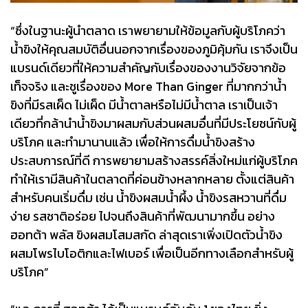
“ซึ่งในฐานะผู้นำตลาด เราพยายามให้ข้อมูลกับผู้บริโภคว่า
น้ำขิงให้คุณสมบัติอื่นนอกจากเรื่องของภูมิคุ้มกัน เราจึงเป็น
แบรนด์เดียวที่ให้ความสำคัญกับเรื่องของงานวิจัยจากข้อ
เท็จจริง และชูเรื่องของ More Than Ginger ที่มากกว่าน้ำ
ขิงที่มีรสเผ็ด ไม่เผ็ด มีน้ำตาลหรือไม่มีน้ำตาล เราเป็นเจ้า
เดียวที่กล้านำน้ำขิงมาผสมกับส่วนผสมอื่นที่มีประโยชน์กับผู้
บริโภค และทำมานานแล้ว เพื่อให้การดื่มน้ำขิงสร้าง
ประสบการณ์ที่ดี การพยายามสร้างสรรค์สิ่งใหม่แก่ผู้บริโภค
ทำให้เรามีสินค้าในตลาดที่ค่อนข้างหลากหลาย ตั้งแต่สินค้า
สำหรับคนเริ่มดื่ม เช่น น้ำขิงผสมน้ำผึ้ง น้ำขิงรสหวานที่ดื่ม
ง่าย รสชาติอร่อย ไปจนถึงสินค้าที่พัฒนามากขึ้น อย่าง
ฮอทต้า พลัส ขิงผสมโสมสกัด ล่าสุดเราเพิ่งเปิดตัวน้ำขิง
ผสมโพรไบโอติกและไฟเบอร์ เพื่อเป็นอีกทางเลือกสำหรับผู้
บริโภค”