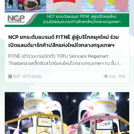
NCP ยกระดับแบรนด์ FITNÈ สู่ผู้บริโภคยุคใหม่ ร่วม
เปิดแลนด์มาร์กค้าปลีกแห่งใหม่ใจกลางกรุงเทพฯ
FITNÈ เข้าร่วมงานเปิดตัว TOFU Skincare Megamart
Thailand แฟล็กชิปสโตร์แห่งใหม่ใจกลางกรุงเทพฯ ณ ชั้น 1
ศูนย์การค้า Platinum POP ซึ่งจัดขึ้นระหว่างวันที่ 4–12
วันที่ : 15/7/2026
อ่าน : 378
กรกฎาคม 2569