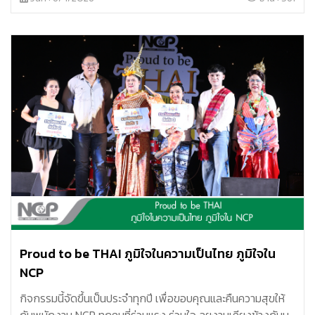
ติดต่อกัน
Proud to be THAI ภูมิใจในความเป็นไทย ภูมิใจใน
NCP
กิจกรรมนี้จัดขึ้นเป็นประจำทุกปี เพื่อขอบคุณและคืนความสุขให้
กับพนักงาน NCP ทุกคนที่ร่วมแรง ร่วมใจ ลุยงานเคียงข้างกันมา