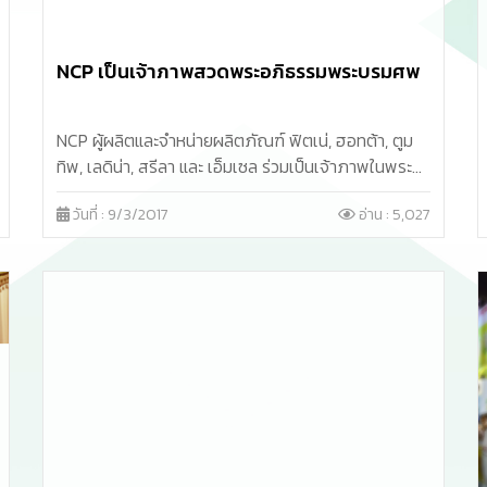
NCP เป็นเจ้าภาพสวดพระอภิธรรมพระบรมศพ
NCP ผู้ผลิตและจำหน่ายผลิตภัณฑ์ ฟิตเน่, ฮอทต้า, ตูม
ทิพ, เลดิน่า, สรีลา และ เอ็มเซล ร่วมเป็นเจ้าภาพในพระ
ราชพิธีบำเพ็ญกุศลสวดพระอภิธรรมพระบรมศพ
วันที่ : 9/3/2017
อ่าน : 5,027
พระบาทสมเด็จพระปรมินทรมหาภูมิพลอดุลยเดช