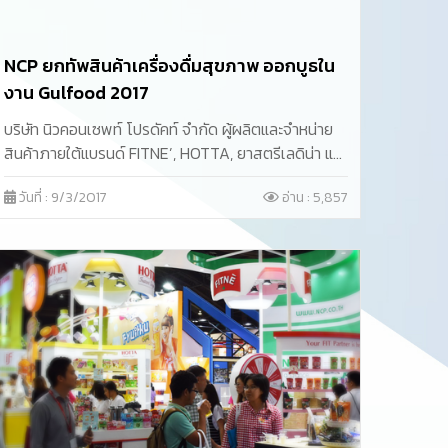
NCP ยกทัพสินค้าเครื่องดื่มสุขภาพ ออกบูธใน
งาน Gulfood 2017
บริษัท นิวคอนเซพท์ โปรดัคท์ จำกัด ผู้ผลิตและจำหน่าย
สินค้าภายใต้แบรนด์ FITNE’, HOTTA, ยาสตรีเลดิน่า และ
MZEL ยกทัพขบวนสินค้าคุณภาพมากมายร่วมออกบูธ
วันที่ : 9/3/2017
อ่าน : 5,857
งาน Gulfood 2017