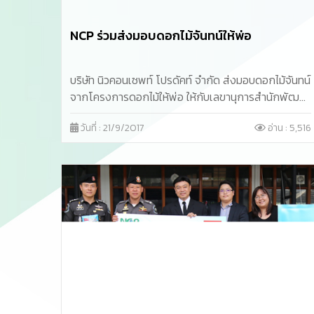
NCP ร่วมส่งมอบดอกไม้จันทน์ให้พ่อ
บริษัท นิวคอนเซพท์ โปรดัคท์ จำกัด ส่งมอบดอกไม้จันทน์
จากโครงการดอกไม้ให้พ่อ ให้กับเลขานุการสำนักพัฒนา
สังคม เพื่อนำไปร่วมในพระราชพิธีถวายพระเพลิง
วันที่ : 21/9/2017
อ่าน : 5,516
พระบรมศพ พระบาทสมเด็จพระปรมินทรมหาภูมิพล
อดุลยเดช