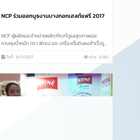
NCP ร่วมออกบูธงานบางกอกเฮลท์แฟร์ 2017
NCP ผู้ผลิตและจำหน่ายผลิตภัณฑ์ดูแลสุขภาพและ
ควบคุมน้ำหนัก ตรา ฟิตเน่ และ เครื่องดื่มขิงผงสำเร็จรูป
ตรา ฮอทต้า ร่วมออกบูธแสดงสินค้าเพื่อคนรักสุขภาพ
วันที่ : 8/5/2017
อ่าน : 5,140
ในงาน “Bangkok Health Fair 2017”