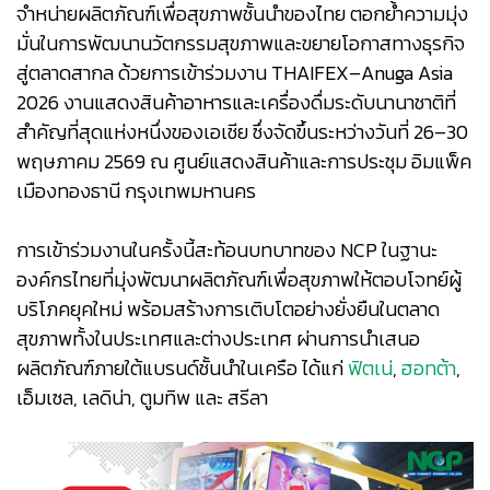
จำหน่ายผลิตภัณฑ์เพื่อสุขภาพชั้นนำของไทย ตอกย้ำความมุ่ง
มั่นในการพัฒนานวัตกรรมสุขภาพและขยายโอกาสทางธุรกิจ
สู่ตลาดสากล ด้วยการเข้าร่วมงาน THAIFEX–Anuga Asia
2026 งานแสดงสินค้าอาหารและเครื่องดื่มระดับนานาชาติที่
สำคัญที่สุดแห่งหนึ่งของเอเชีย ซึ่งจัดขึ้นระหว่างวันที่ 26–30
พฤษภาคม 2569 ณ ศูนย์แสดงสินค้าและการประชุม อิมแพ็ค
เมืองทองธานี กรุงเทพมหานคร
การเข้าร่วมงานในครั้งนี้สะท้อนบทบาทของ NCP ในฐานะ
องค์กรไทยที่มุ่งพัฒนาผลิตภัณฑ์เพื่อสุขภาพให้ตอบโจทย์ผู้
บริโภคยุคใหม่ พร้อมสร้างการเติบโตอย่างยั่งยืนในตลาด
สุขภาพทั้งในประเทศและต่างประเทศ ผ่านการนำเสนอ
ผลิตภัณฑ์ภายใต้แบรนด์ชั้นนำในเครือ ได้แก่
ฟิตเน่
,
ฮอทต้า
,
เอ็มเซล, เลดิน่า, ตูมทิพ และ สรีลา