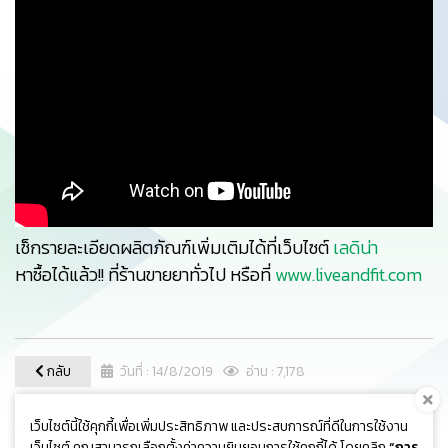
เช็กรายละเอียดผลิตภัณฑ์เพิ่มเติมได้ที่เว็บไซต์
เลดิน่า
หาซื้อได้แล้ว!! ที่ร้านขายยาทั่วไป หรือที่
www.liveandfit.com
กลับ
วันที่ : 14/8/2019
อ่าน : 7,178
เว็บไซต์นี้ใช้คุกกี้เพื่อเพิ่มประสิทธิภาพ และประสบการณ์ที่ดีในการใช้งาน
SHARE
เว็บไซต์ คุณสามารถเลือกตั้งค่าความยินยอมการใช้คุกกี้ได้ โดยคลิก
“การ