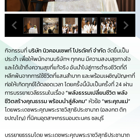
กิจกรรมที่
บริษัท นิวคอนเซพท์ โปรดัคท์ จำกัด
จัดขึ้นเป็น
ประจำ เพื่อให้พนักงานบริษัทฯ ทุกคน มีความสงบสุขทางใจ
และได้เข้าถึงความสุขที่แท้จริง อันนำไปสู่การดำรงชีวิตที่ดี
หลีกพ้นจากการใช้ชีวิตที่แสนลำบาก และพร้อมเผชิญปัญหาที่
ก่อให้เกิดทุกข์ได้ตลอดเวลา โดยครั้งนี้นับเป็นครั้งที่ 24 ผ่าน
การบรรยายวลีธรรมในเรื่อง
“พลังธรรมเปลี่ยนชีวิต พลัง
ชีวิตสร้างคุณธรรม พร้อมนำสู่สังคม”
หัวข้อ
“พระคุณแม่”
โดยพระเดชพระคุณพระราชวิสุทธิประชานาถ (อลงกต ติกฺ
ขปญฺโญ) ที่นิคมอุตสาหกรรมอมตะนคร ชลบุรี
บรรยายธรรมโดย พระเดชพระคุณพระราชวิสุทธิประชานาถ