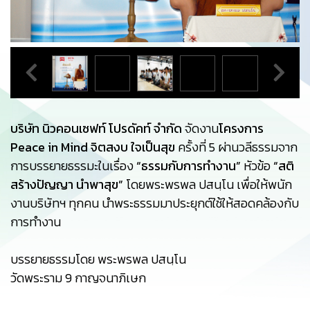
บริษัท นิวคอนเซฟท์ โปรดัคท์ จำกัด
จัดงาน
โครงการ
Peace in Mind จิตสงบ ใจเป็นสุข
ครั้งที่ 5 ผ่านวลีธรรมจาก
การบรรยายธรรมะในเรื่อง
“ธรรมกับการทำงาน”
หัวข้อ
“สติ
สร้างปัญญา นำพาสุข”
โดยพระพรพล ปสนฺโน เพื่อให้พนัก
งานบริษัทฯ ทุกคน นำพระธรรมมาประยุกต์ใช้ให้สอดคล้องกับ
การทำงาน
บรรยายธรรมโดย พระพรพล ปสนฺโน
วัดพระราม 9 กาญจนาภิเษก