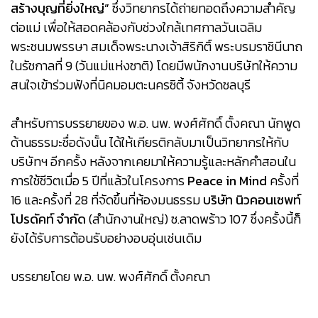
สร้างบุญที่ยิ่งใหญ่”
ซึ่งวิทยากรได้ถ่ายทอดถึงความสำคัญ
ต่อแม่ เพื่อให้สอดคล้องกับช่วงใกล้เทศกาลวันเฉลิม
พระชนมพรรษา สมเด็จพระนางเจ้าสิริกิติ์ พระบรมราชินีนาถ
ในรัชกาลที่ 9 (วันแม่แห่งชาติ) โดยมีพนักงานบริษัทให้ความ
สนใจเข้าร่วมฟังที่นิคมอมตะนครซิตี้ จังหวัดชลบุรี
สำหรับการบรรยายของ พ.อ. นพ. พงศ์ศักดิ์ ตั้งคณา นักพูด
ด้านธรรมะชื่อดังนั้น ได้ให้เกียรติกลับมาเป็นวิทยากรให้กับ
บริษัทฯ อีกครั้ง หลังจากเคยมาให้ความรู้และหลักคำสอนใน
การใช้ชีวิตเมื่อ 5 ปีที่แล้วในโครงการ
Peace in Mind
ครั้งที่
16 และครั้งที่ 28 ที่จัดขึ้นที่ห้องมนธรรม
บริษัท นิวคอนเซพท์
โปรดัคท์ จำกัด
(สำนักงานใหญ่) ซ.ลาดพร้าว 107 ซึ่งครั้งนี้ก็
ยังได้รับการต้อนรับอย่างอบอุ่นเช่นเดิม
บรรยายโดย พ.อ. นพ. พงศ์ศักดิ์ ตั้งคณา