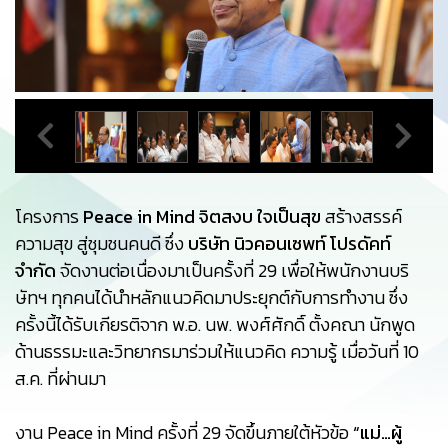
โครงการ
Peace in Mind จิตสงบ ใจเป็นสุข
สร้างสรรค์
ความสุข สู่ชุมชนคนดี ซึ่ง
บริษัท นิวคอนเซพท์ โปรดัคท์
จำกัด
จัดงานต่อเนื่องมาเป็นครั้งที่ 29 เพื่อให้พนักงานบริ
ษัทฯ ทุกคนได้นำหลักแนวคิดมาประยุกต์กับการทำงาน ซึ่ง
ครั้งนี้ได้รับเกียรติจาก พ.อ. นพ. พงศ์ศักดิ์ ตั้งคณา นักพูด
ด้านธรรมะและวิทยากรมาร่วมให้แนวคิด ความรู้ เมื่อวันที่ 10
ส.ค. ที่ผ่านมา
งาน Peace in Mind ครั้งที่ 29 จัดขึ้นภายใต้หัวข้อ
“แม่…ผู้