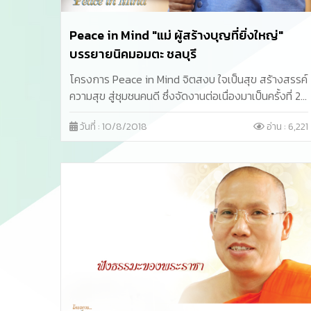
Peace in Mind "แม่ ผู้สร้างบุญที่ยิ่งใหญ่"
บรรยายนิคมอมตะ ชลบุรี
โครงการ Peace in Mind จิตสงบ ใจเป็นสุข สร้างสรรค์
ความสุข สู่ชุมชนคนดี ซึ่งจัดงานต่อเนื่องมาเป็นครั้งที่ 29
เพื่อให้พนักงานบริษัทฯ ทุกคนได้นำหลักแนวคิดมา
วันที่ : 10/8/2018
อ่าน : 6,221
ประยุกต์กับการทำงาน ซึ่งครั้งนี้ได้รับเกียรติจาก พ.อ.
นพ. พงศ์ศักดิ์ ตั้งคณา