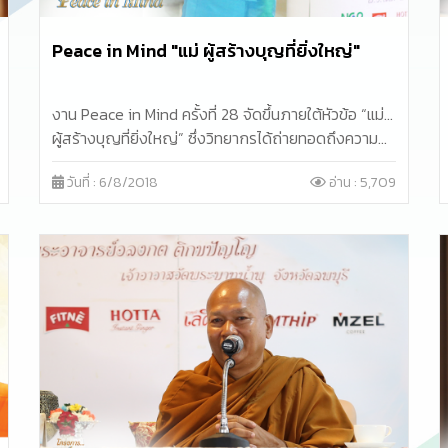
Peace in Mind "แม่ ผู้สร้างบุญที่ยิ่งใหญ่"
งาน Peace in Mind ครั้งที่ 28 จัดขึ้นภายใต้หัวข้อ “แม่…
ผู้สร้างบุญที่ยิ่งใหญ่” ซึ่งวิทยากรได้ถ่ายทอดถึงความ
สำคัญต่อแม่ เพื่อให้สอดคล้องกับช่วงใกล้เทศกาลวัน
วันที่ : 6/8/2018
อ่าน : 5,709
เฉลิมพระชนมพรรษา สมเด็จพระนางเจ้าสิริกิติ์ พระบรม
ราชินีนาถ ในรัชกาลที่ 9 (วันแม่แห่งชาติ)