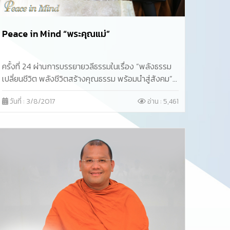
Peace in Mind “พระคุณแม่”
ครั้งที่ 24 ผ่านการบรรยายวลีธรรมในเรื่อง “พลังธรรม
เปลี่ยนชีวิต พลังชีวิตสร้างคุณธรรม พร้อมนำสู่สังคม”
หัวข้อ “พระคุณแม่” โดยพระเดชพระคุณพระราชวิสุทธิ
วันที่ : 3/8/2017
อ่าน : 5,461
ประชานาถ (อลงกต ติกฺขปญฺโญ)