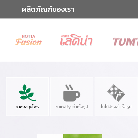
ผลิตภัณฑ์ของเรา
ยาชงสมุนไพร
กาแฟปรุงสำเร็จรูป
โกโก้ปรุงสำเร็จรูป