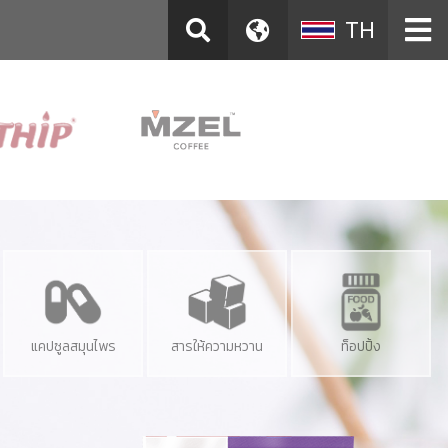
TH
แคปซูลสมุนไพร
สารให้ความหวาน
ท็อปปิ้ง