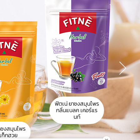
ฟิตเน่ ยาชงสมุนไพร
กลิ่นแบลค เคอร์แร
นท์
ยาชงสมุนไพร
นเก็กฮวย