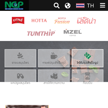
TH
ยาชงสมุนไพร
กาแฟปรุงสำเร็จรูป
โกโก้ปรุงสำเร็จรูป
แคปซูลสมุนไพร
สารให้ความหวาน
ท็อปปิ้ง