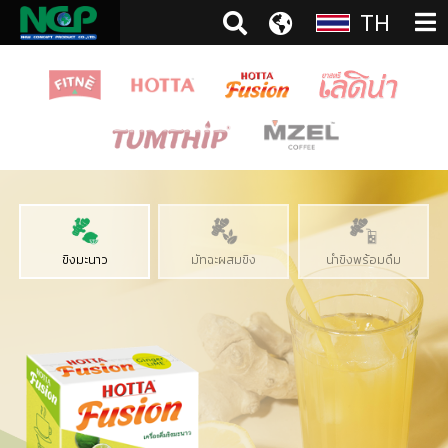
TH
ขิงมะนาว
มัทฉะผสมขิง
น้ำขิงพร้อมดื่ม