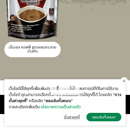
เอ็มเซล คอฟฟี่ สูตรผสมกระชาย
ดำสกัด
เว็บไซต์นี้ใช้คุกกี้เพื่อเพิ่มประสิทธิภาพ และประสบการณ์ที่ดีในการใช้งาน
เว็บไซต์ คุณสามารถเลือกตั้งค่าความยินยอมการใช้คุกกี้ได้ โดยคลิก
“การ
ตั้งค่าคุกกี้”
หรือคลิก
“ยอมรับทั้งหมด”
Copyright © 2019 New Concept Product Co.,Ltd. All rights
รายละเอียดเพิ่มเติม
นโยบายความเป็นส่วนตัว
reserved.
ตั้งค่าคุกกี้
ยอมรับทั้งหมด