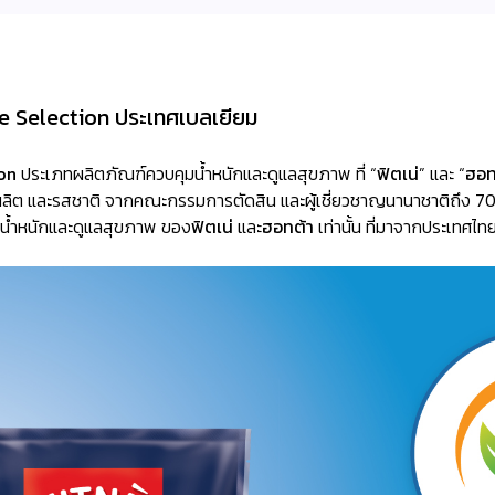
 Selection ประเทศเบลเยียม
on
ประเภทผลิตภัณฑ์ควบคุมน้ำหนักและดูแลสุขภาพ ที่ “
ฟิตเน่
” และ “
ฮอท
ิต และรสชาติ จากคณะกรรมการตัดสิน และผู้เชี่ยวชาญนานาชาติถึง 70 ท่
มน้ำหนักและดูแลสุขภาพ ของ
ฟิตเน่
และ
ฮอทต้า
เท่านั้น ที่มาจากประเทศไท