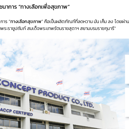
นาการ “ทางเลือกเพื่อสุขภาพ”
าการ “
ทางเลือกสุขภาพ
” คือเป็นผลิตภัณฑ์ที่ลดหวาน มัน เค็ม ลง โด
นพระราชูปถัมภ์ สมเด็จพระเทพรัตนราชสุดาฯ สยามบรมราชกุมารี”