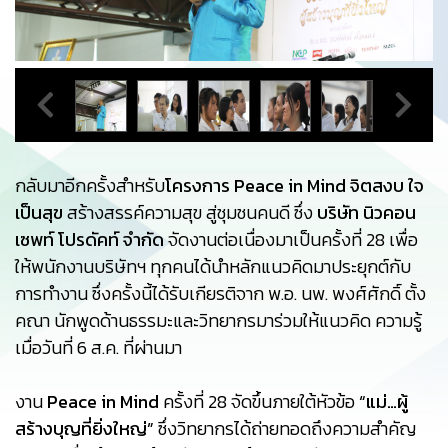
กลับมาอีกครั้งสำหรับ
โครงการ Peace in Mind จิตสงบ ใจ
เป็นสุข
สร้างสรรค์ความสุข สู่ชุมชนคนดี ซึ่ง
บริษัท นิวคอน
เซพท์ โปรดัคท์ จำกัด
จัดงานต่อเนื่องมาเป็นครั้งที่ 28 เพื่อ
ให้พนักงานบริษัทฯ ทุกคนได้นำหลักแนวคิดมาประยุกต์กับ
การทำงาน ซึ่งครั้งนี้ได้รับเกียรติจาก พ.อ. นพ. พงศ์ศักดิ์ ตั้ง
คณา นักพูดด้านธรรมะและวิทยากรมาร่วมให้แนวคิด ความรู้
เมื่อวันที่ 6 ส.ค. ที่ผ่านมา
งาน
Peace in Mind
ครั้งที่ 28 จัดขึ้นภายใต้หัวข้อ
“แม่…ผู้
สร้างบุญที่ยิ่งใหญ่”
ซึ่งวิทยากรได้ถ่ายทอดถึงความสำคัญ