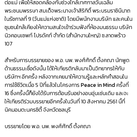
ต่อแม่ เพื่อให้สอดคล้องกับช่วงใกล้เทศกาลวันเฉลิม
พระชนมพรรษา สมเด็จพระนางเจ้าสิริกิติ์ พระบรมราชินีนาถ
ในรัชกาลที่ 9 (วันแม่แห่งชาติ) โดยมีพนักงานบริษัท และคนใน
ชุมชนใกล้เคียงให้ความสนใจเข้าร่วมฟังที่ห้องมนธรรม บริษัท
นิวคอนเซพท์ โปรดัคท์ จำกัด (สำนักงานใหญ่) ซ.ลาดพร้าว
107
สำหรับการบรรยายของ พ.อ. นพ. พงศ์ศักดิ์ ตั้งคณา นักพูด
ด้านธรรมะชื่อดังนั้น ได้ให้เกียรติกลับมาเป็นวิทยากรให้กับ
บริษัทฯ อีกครั้ง หลังจากเคยมาให้ความรู้และหลักคำสอนใน
การใช้ชีวิตเมื่อ 5 ปีที่แล้วในโครงการ
Peace in Mind
ครั้งที่
16 ซึ่งครั้งนี้ก็ยังได้รับการต้อนรับอย่างอบอุ่นเช่นเดิม และจะ
ให้เกียรติร่วมบรรยายอีกครั้งในวันที่ 10 สิงหาคม 2561 นี้ที่
นิคมอมตะนครซิตี้ จังหวัดชลบุรี
บรรยายโดย พ.อ. นพ. พงศ์ศักดิ์ ตั้งคณา