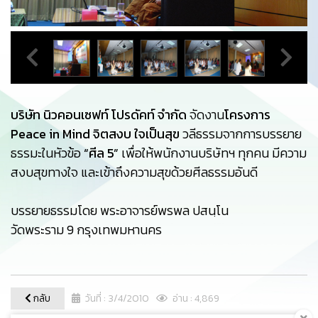
บริษัท นิวคอนเซฟท์ โปรดัคท์ จำกัด
จัดงาน
โครงการ
Peace in Mind จิตสงบ ใจเป็นสุข
วลีธรรมจากการบรรยาย
ธรรมะในหัวข้อ
“ศีล 5”
เพื่อให้พนักงานบริษัทฯ ทุกคน มีความ
สงบสุขทางใจ และเข้าถึงความสุขด้วยศีลธรรมอันดี
บรรยายธรรมโดย พระอาจารย์พรพล ปสนฺโน
วัดพระราม 9 กรุงเทพมหานคร
กลับ
วันที่ : 3/4/2010
อ่าน : 4,869