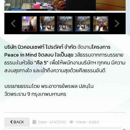
บริษัท นิวคอนเซฟท์ โปรดัคท์ จำกัด
จัดงาน
โครงการ
Peace in Mind จิตสงบ ใจเป็นสุข
วลีธรรมจากการบรรยาย
ธรรมะในหัวข้อ
“ศีล 5”
เพื่อให้พนักงานบริษัทฯ ทุกคน มีความ
สงบสุขทางใจ และเข้าถึงความสุขด้วยศีลธรรมอันดี
บรรยายธรรมโดย พระอาจารย์พรพล ปสนฺโน
วัดพระราม 9 กรุงเทพมหานคร
BACK
Date : 3/4/2010
Views : 4,864