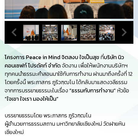
โครงการ Peace in Mind จิตสงบ ใจเป็นสุข
ที่
บริษัท นิว
คอนเซฟท์ โปรดัคท์ จำกัด
จัดงาน เพื่อให้พนักงานบริษัทฯ
ทุกคนนำธรรมะคำสอนมาใช้กับการทำงาน ผ่านมาถึงครั้งที่ 12
โดยครั้งนี้ พระภาสกร ภูริวฑฺฒโน ได้กลับมาแสดงวลีธรรม
จากการบรรยายธรรมะในเรื่อง
“ธรรมกับการทำงาน”
หัวข้อ
“ใจเขา ใจเรา มองให้เป็น”
บรรยายธรรมโดย พระภาสกร ภูริวฑฺฒโน
ผู้อำนวยการธรรมสถาน มหาวิทยาลัยเชียงใหม่ วัดฝายหิน
เชียงใหม่