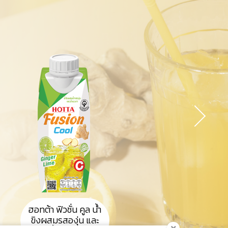
ฮอทต้า ฟิวชั่น คูล น้ำ
ขิงผสมรสองุ่น และ