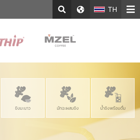
TH
ขิงมะนาว
มัทฉะผสมขิง
น้ำขิงพร้อมดื่ม