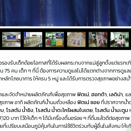
พื่อรองรับเด็กด้อยโอกาสที่ได้รับผลกระทบจากแม่สู่ลูกตั้งแต่แรกเกิ
5 คน เด็ก ๆ ที่นี่ ต้องการความดูแลไม่ได้แตกต่างจากการดูแลเด็กป
ถูกหลักโภชนาการ ให้ครบ 5 หมู่ และได้รับการตรวจสุขภาพอย่างส
ิตและจัดจำหน่ายผลิตภัณฑ์เพื่อสุขภาพ
ฟิตเน่
,
ฮอทต้า
,
เลดิน่า
, แ
สุขภาพ อาทิ ผลิตภัณฑ์น้ำนมถั่วเหลือง
ฟิตเน่ ซอย
ที่ปราศจากน้ำต
ยบ
,
โรสตัน น้ำขิง
,
โรสตัน น้ำตะไคร้ผสมใบเตย
,
โรสตัน น้ำมะตูม
ห
7,120 บาท ไว้ให้เด็ก ๆ ได้มีเครื่องดื่มอร่อย ๆ ที่ดื่มแล้วดีต่อสุ
่เปรียบเสมือนภูมิคุ้มกันในการใช้ชีวิตร่วมกับผู้อื่นในสังคม ให้เก