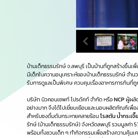
บ้านเด็กธรรมรักษ์ จ.ลพบุรี เป็นบ้านที่ถูกสร้างขึ้นเ
มีเด็กในความอนุเคราะห์ของบ้านเด็กธรรมรักษ์ จำนวน 7
รับการดูแลเป็นพิเศษ ควบคุมเรื่องอาหารการกินที่
บริษัท นิวคอนเซพท์ โปรดัคท์ จำกัด หรือ
NCP
ผู้ผล
อย่างมาก จึงได้ไปเยี่ยมเยือนและมอบผลิตภัณฑ์เพื่อ
สำหรับชงดื่มดับกระหายคลายร้อน
โรสตัน น้ำกระเจี๊
รักษ์ (บ้านเด็กธรรมรักษ์) จังหวัดลพบุรี รวมมูลค่า 5
พร้อมทั้งชวนเด็ก ๆ ทำกิจกรรมเพื่อสร้างความคุ้นเคยที