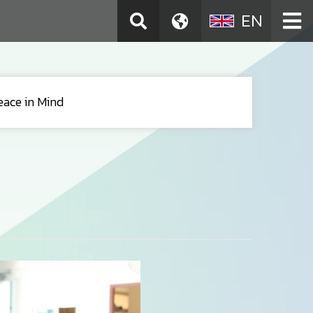
EN
eace in Mind