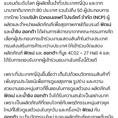
แบรนด์ระดับโลก ผู้ผลิตชั้นนำทั่วประเทศญี่ปุ่น และจาก
นานาชาติมากกว่า 80 ประเทศ รวมไปถึง 50 ผู้ประกอบการ
จากไทย โดย
บริษัท นิวคอนเซพท์ โปรดัคท์ จำกัด (NCP)
ผู้
ผลิตและจำหน่ายผลิตภัณฑ์เพื่อสุขภาพภายใต้แบรนด์
ฟิตเน่
และ
น้ำขิง ฮอทต้า
ได้ผ่านการพิจารณาจากคณะกรรมการคัด
เลือกผู้ประกอบการเข้าร่วมงานแสดงสินค้าในต่างประเทศ
กรมส่งเสริมการค้าระหว่างประเทศ ให้เข้าร่วมจัดแสดง
ผลิตภัณฑ์
ฟิตเน่
และ
ฮอทต้า
ที่บูธ 4C02 – 27 Hall 4 และ
ได้รับการตอบรับจากผู้เข้าร่วมชมงานในครั้งนี้ด้วยดี
เพราะที่ประเทศญี่ปุ่นขึ้นชื่อว่า เต็มไปด้วยนวัตกรรมสินค้าที่
เพิ่มคุณประโยชน์เพื่อการดูแลสุขภาพ รูปร่าง และความ
สวยงามของหนุ่มสาวที่ชื่นชอบในการดูแลตัวเอง ผลิตภัณฑ์
ฟิตเน่
และ
น้ำขิง ฮอทต้า
จึงได้รับความสนใจเป็นอย่างมาก
เพราะเป็นผลิตภัณฑ์ที่ตอบโจทย์กับพฤติกรรมหนุ่มสาวยุค
ใหม่ที่ใส่ใจดูแลตัวเองในทุกวัน และครั้งหน้า
ฟิตเน่
กับ
ฮอทต้า
จะนำนวัตกรรมใหม่ ๆ ของผลิตภัณฑ์คุณภาพที่เหนือ