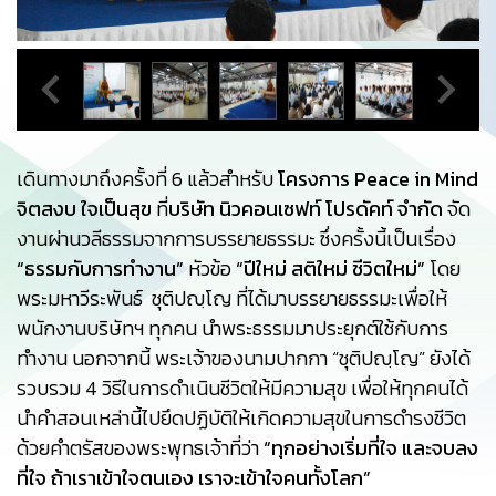
เดินทางมาถึงครั้งที่ 6 แล้วสำหรับ
โครงการ Peace in Mind
จิตสงบ ใจเป็นสุข
ที่
บริษัท นิวคอนเซฟท์ โปรดัคท์ จำกัด
จัด
งานผ่านวลีธรรมจากการบรรยายธรรมะ ซึ่งครั้งนี้เป็นเรื่อง
“ธรรมกับการทำงาน”
หัวข้อ
“ปีใหม่ สติใหม่ ชีวิตใหม่”
โดย
พระมหาวีระพันธ์ ชุติปญฺโญ ที่ได้มาบรรยายธรรมะเพื่อให้
พนักงานบริษัทฯ ทุกคน นำพระธรรมมาประยุกต์ใช้กับการ
ทำงาน นอกจากนี้ พระเจ้าของนามปากกา “ชุติปญฺโญ” ยังได้
รวบรวม 4 วิธีในการดำเนินชีวิตให้มีความสุข เพื่อให้ทุกคนได้
นำคำสอนเหล่านี้ไปยึดปฏิบัติให้เกิดความสุขในการดำรงชีวิต
ด้วยคำตรัสของพระพุทธเจ้าที่ว่า
“ทุกอย่างเริ่มที่ใจ และจบลง
ที่ใจ ถ้าเราเข้าใจตนเอง เราจะเข้าใจคนทั้งโลก”